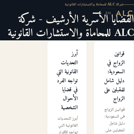
شركة ALC للمحاماة والاستشارات القانونية
ALC
القضايا الأسرية الأرشيف - شركة
EN
ALC للمحاماة والاستشارات القانونية
قوانين
أبرز
الزواج في
التحديات
السعودية:
القانونية التي
دليل شامل
تواجه الفرد
للمقبلين على
في قضايا
الزواج
الأحوال
الشخصية
قوانين الزواج
في السعودية:
أبرز التحديات
دليل شامل
القانونية التي
للمقبلين على
تواجه الأفراد